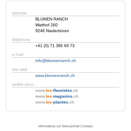
adresse
BLUMEN RANCH
Watthof 260
9246 Niederbüren
téléphone
+41 (0) 71 385 69 73
e-mail
info@blumenranch.ch
site web
www.blumenranch.ch
visible sous :
www.
les-
fleuristes
.ch
www.
les-
magasins
.ch
www.
les-
plantes
.ch
informations sur Swissportail
|
Contact